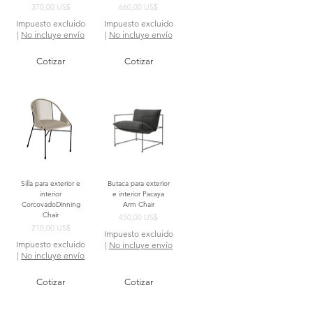
Precio
Precio
370,00 US$
660,00 US$
Impuesto excluido
Impuesto excluido
|
No incluye envío
|
No incluye envío
Cotizar
Cotizar
Silla para exterior e
Butaca para exterior
interior
e interior Pacaya
CorcovadoDinning
Arm Chair
Chair
Precio
450,00 US$
Precio
210,00 US$
Impuesto excluido
Impuesto excluido
|
No incluye envío
|
No incluye envío
Cotizar
Cotizar