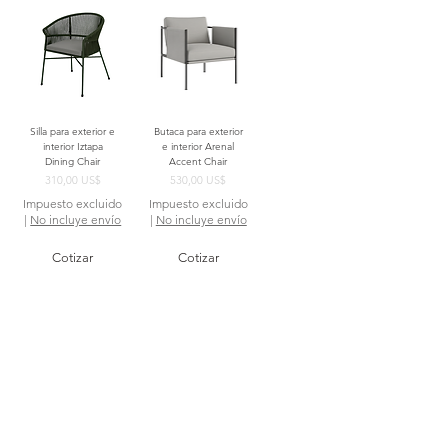
Silla para exterior e
Butaca para exterior
interior Iztapa
e interior Arenal
Dining Chair
Accent Chair
Precio
Precio
310,00 US$
530,00 US$
Impuesto excluido
Impuesto excluido
|
No incluye envío
|
No incluye envío
Cotizar
Cotizar
Sillón para exterior
e interior Izabal