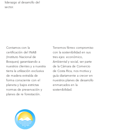
liderazgo al desarrollo del
sector.
Contamos con la
Tenemos férreo compromiso
certificación del INAB
con la sostenibilidad en sus
(Instituto Nacional de
tres ejes: económico,
Bosques) garantizando a
Ambiental y social, ser parte
nuestros clientes y a nuestra
de la Cámara de Comercio
tierra la utilización exclusiva
de Costa Rica, nos motiva y
de madera extraída de
guía diariamente a crecer en
forma consciente con el
nuestros planes de desarrollo
planeta y bajos estrictas
enmarcados en la
normas de preservación y
sostenibilidad.
planes de re forestación.