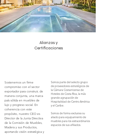
Alianzas y
Certificaciones
Somos parte del selecto grupo
Sostenemos un firme
de proveedores estratégicos de
compromiso con el sector
la Cámara Costarricense de
exportador para construir, de
Hoteles de Costa Rica, la más
manera conjunta, una marca
grande agrupación de
país sólida en muebles de
Hospitalidad de Centro América
lujo y progreso social. En
y el Caribe.
coherencia con este
Somos de forma exclusiva su
propósito, nuestro CEO es
aliado para equipamiento de
Director de la Junta Directiva
muebles para los extraordinarios
de la Comisión de Muebles,
espacios de sus afiliados.
Madera y sus Productos,
aportando visión estratégica y